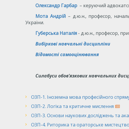
Олександр Гарбар
– керуючий адвокатс
Мота Андрій
–
д.ю.н., професор, нача
України.
Губерська Наталія
- д.ю.н., професор, п
Вибіркові навчальні дисципліни
Відомості самооцінювання
Силабуси обов’язкових навчальних дисц
ОЗП-1. Іноземна мова професійного спряму
ОЗП-2. Логіка та критичне мислення
ОЗП-3. Основи наукових досліджень та ак
ОЗП-4. Риторика та ораторське мистецтв