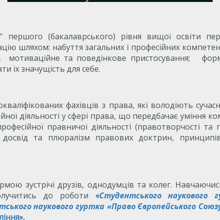
о" першого (бакалаврського) рівня вищої освіти пе
ізацію шляхом: набуття загальних і професійних компете
у, мотиваційне та поведінкове пристосування; фор
и їх значущість для себе.
окваліфікованих фахівців з права, які володіють суч
ної діяльності у сфері права, що передбачає уміння ком
рофесійної правничої діяльності (правотворчості та 
 досвід та плюралізм правових доктрин, принципів
рмою зустрічі друзів, однодумців та колег. Навчаючи
долучитись до роботи
«
Студентського наукового г
ського наукового гуртка «Право Європейського Союз
ління»
.