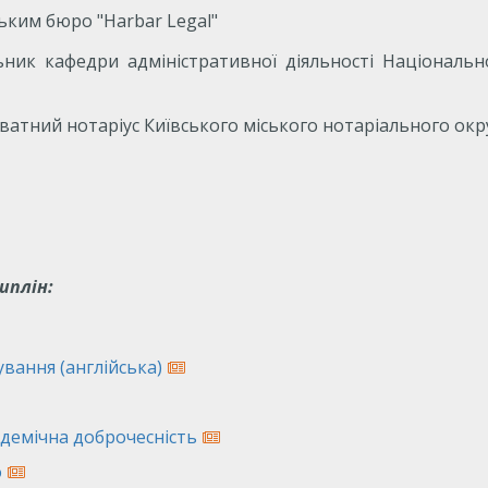
ьким бюро "Harbar Legal"
льник кафедри адміністративної діяльності Національ
риватний нотаріус Київського міського нотаріального окр
иплін:
вання (англійська)
адемічна доброчесність
о