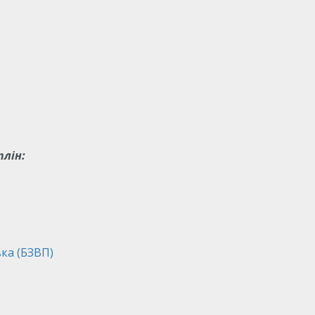
плін:
ка (БЗВП)