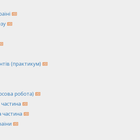
аїні
юзу
нтів (практикум)
урсова робота)
 частина
а частина
раїни