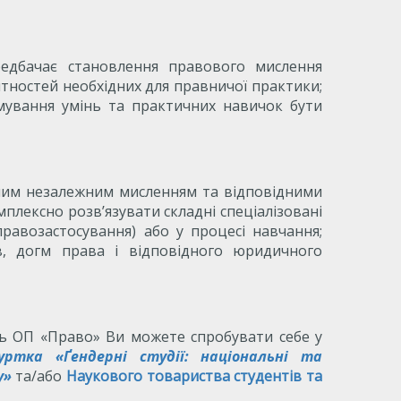
редбачає становлення правового мислення
нтностей необхідних для правничої практики;
мування умінь та практичних навичок бути
асним незалежним мисленням та відповідними
плексно розв’язувати складні спеціалізовані
правозастосування) або у процесі навчання;
, догм права і відповідного юридичного
сь ОП «Право» Ви можете спробувати себе у
уртка «Ґендерні студії: національні та
у»
та/або
Наукового товариства студентів та