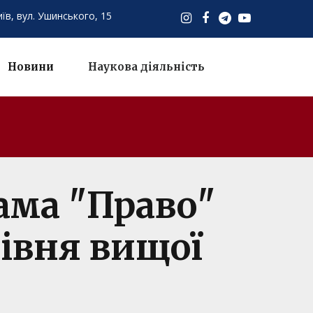
иїв,
вул. Ушинського, 15
Новини
Наукова діяльність
ама "Право"
рівня вищої