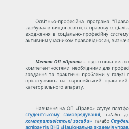
Освітньо-професійна програма "Прав
здобувачів вищої освіти, їх правову соціал
входження в соціально-професійну систем
активним учасником правовідносин, визначат
Метою ОП «Право»
є підготовка висок
компетентностями, необхідними для професій
завдання та практичні проблеми у галузі п
орієнтуючись на європейський правовий
категоріального апарату.
Навчання на ОП «Право» слугує платфо
студентському самоврядуванні
, та/або 
компаративістські засади»
та/або
Студент
аспірантів ВНЗ «Національна академія управ