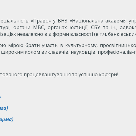
пеціальність «Право» у ВНЗ «Національна академія уп
атурі, органи МВС, органах юстиції, СБУ та ін., адво
заціях незалежно від форми власності (в.т.ч. банківських
ою мірою брати участь в культурному, просвітницьком
 широким колом викладачів, науковців, професіоналів-п
нтованого працевлаштування та успішно кар’єри!
»
ма)
орма)