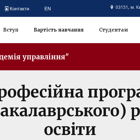
03151, м. К
Контакти
EN

Вступ
Вартість навчання
Студентам
демія управління"
рофесійна прогр
акалаврського) 
освіти