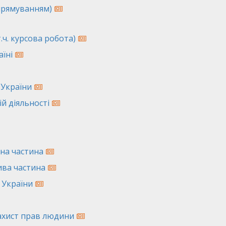
спрямуванням)
.ч. курсова робота)
їні
 України
й діяльності
ьна частина
ива частина
 України
ахист прав людини