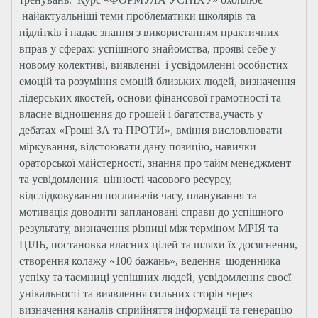
найактуальніші теми проблематики школярів та
підлітків і надає знання з використанням практичних
вправ у сферах: успішного знайомства, прояві себе у
новому колективі, виявленні і усвідомленні особистих
емоцій та розуміння емоцій близьких людей, визначення
лідерських якостей, основи фінансової грамотності та
власне відношення до грошей і багатства,участь у
дебатах «Гроші ЗА та ПРОТИ», вміння висловлювати
міркування, відстоювати дану позицію, навички
ораторської майстерності, знання про тайм менеджмент
та усвідомлення цінності часового ресурсу,
відслідковування поглиначів часу, планування та
мотивація доводити заплановані справи до успішного
результату, визначення різниці між терміном МРІЯ та
ЦІЛЬ, постановка власних цілей та шляхи їх досягнення,
створення колажу «100 бажань», ведення щоденника
успіху та таємниці успішних людей, усвідомлення своєї
унікальності та виявлення сильних сторін через
визначення каналів сприйняття інформації та генерацію