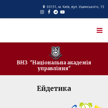
03151, м. Київ,
вул. Ушинського, 15

ВНЗ "Національна академія
управління"
Ейдетика