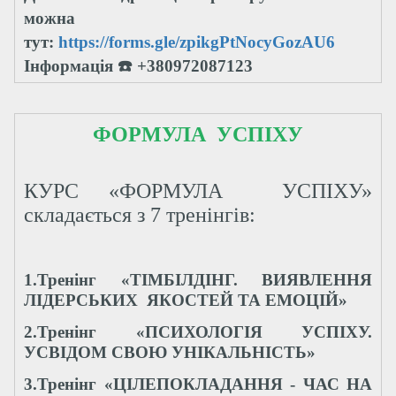
можна
тут:
https://forms.gle/zpikgPtNocyGozAU6
Інформація ☎️ +380972087123
ФОРМУЛА УСПІХУ
КУРС «ФОРМУЛА УСПІХУ»
складається з 7 тренінгів:
1.Тренінг «ТІМБІЛДІНГ. ВИЯВЛЕННЯ
ЛІДЕРСЬКИХ ЯКОСТЕЙ ТА ЕМОЦІЙ»
2.Тренінг «ПСИХОЛОГІЯ УСПІХУ.
УСВІДОМ СВОЮ УНІКАЛЬНІСТЬ»
3.Тренінг «ЦІЛЕПОКЛАДАННЯ - ЧАС НА