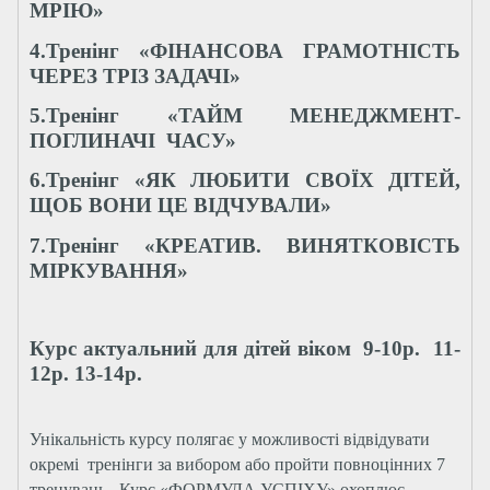
МРІЮ»
4.Тренінг «ФІНАНСОВА ГРАМОТНІСТЬ
ЧЕРЕЗ ТРІЗ ЗАДАЧІ»
5.Тренінг «ТАЙМ МЕНЕДЖМЕНТ-
ПОГЛИНАЧІ ЧАСУ»
6.
Тренінг «ЯК ЛЮБИТИ СВОЇХ ДІТЕЙ,
ЩОБ ВОНИ ЦЕ ВІДЧУВАЛИ»
7.Тренінг «КРЕАТИВ. ВИНЯТКОВІСТЬ
МІРКУВАННЯ»
Курс актуальний для дітей віком 9-10р. 11-
12р. 13-14р.
Унікальність курсу полягає у можливості відвідувати
окремі тренінги за вибором або пройти повноцінних 7
тренувань. Курс «ФОРМУЛА УСПІХУ» охоплює