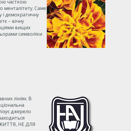
ною часткою
го менталітету. Саме
у і демократичну
тє – вічну
диціями вищих
ольорами символіки
них лініях. В
Національна
лізує джерело
знаходиться
 ЖИТТЯ, НЕ ДЛЯ