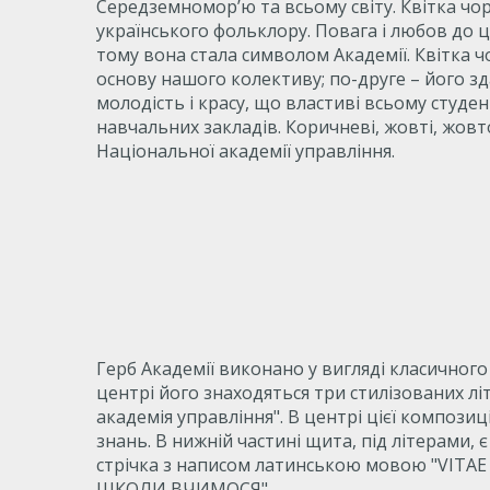
Середземномор’ю та всьому світу. Квітка чо
українського фольклору. Повага і любов до ц
тому вона стала символом Академії. Квітка 
основу нашого колективу; по-друге – його зд
молодість і красу, що властиві всьому студент
навчальних закладів. Коричневі, жовті, жовт
Національної академії управління.
Герб Академії виконано у вигляді класичного
центрі його знаходяться три стилізованих літ
академія управління". В центрі цієї компози
знань. В нижній частині щита, під літерами, 
стрічка з написом латинською мовою "VITAE
ШКОЛИ ВЧИМОСЯ".