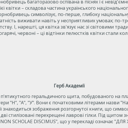
рнобривець багаторазово оспівана в піснях і є невід'єм
ієї квітки – складова частина українського національно
чорнобривець символізує, по-перше, глибоку національн
атність виживати навіть у несприятливих умовах; по-тре
ству. І, нарешті, ця квітка зв'язує нас зі світовими тра
огарячі, червоні – ці відтінки пелюстків квітки стали к
Герб Академії
 п'ятикутного геральдичного щита, побудованого на плав
ери "Н", "А", "У". Вони є початковими літерами назви "
ції знаходиться зображення розгорнутої книги, що симво
є дві стилізовані перехрещені лаврові гілки. Під щитом 
 NON SCHOLAE DISCIMUS", що у перекладі означає "ДЛЯ