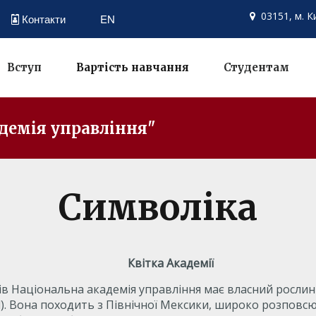
03151, м. К
Контакти
EN

Вступ
Вартість навчання
Студентам
демія управління"
Символіка
Квітка Академії
ів Національна академія управління має власний рослин
old). Вона походить з Північної Мексики, широко розпов