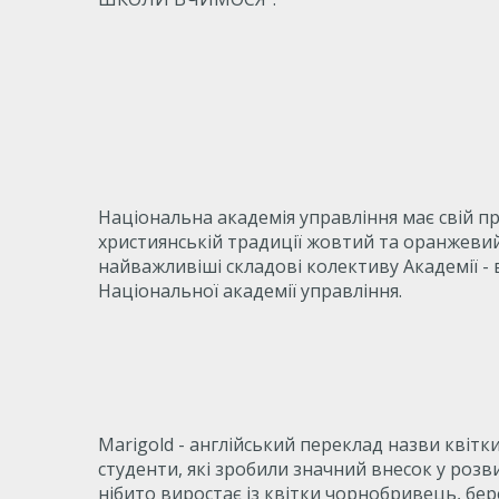
Національна академія управління має свій п
християнській традиції жовтий та оранжевий 
найважливіші складові колективу Академії - 
Національної академії управління.
Marigold - англійський переклад назви кві
студенти, які зробили значний внесок у розви
нібито виростає із квітки чорнобривець, бер