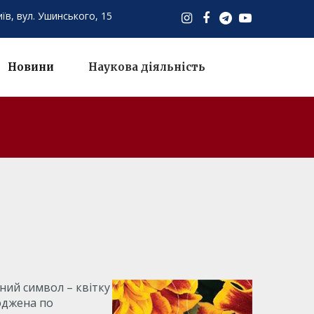
иїв,
вул. Ушинського, 15
Новини
Наукова діяльність
ний символ – квітку
сюджена по