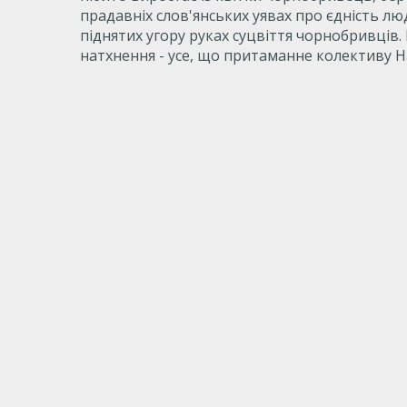
прадавніх слов'янських уявах про єдність лю
піднятих угору руках суцвіття чорнобривців.
натхнення - усе, що притаманне колективу Н