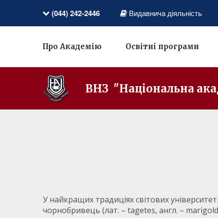
(044) 242-2446
Видавнича діяльність
Про Академію
Освітні програми
ВНЗ "Національна ака
У найкращих традиціях світових університет
чорнобривець (лат. – tagetes, англ. – marig