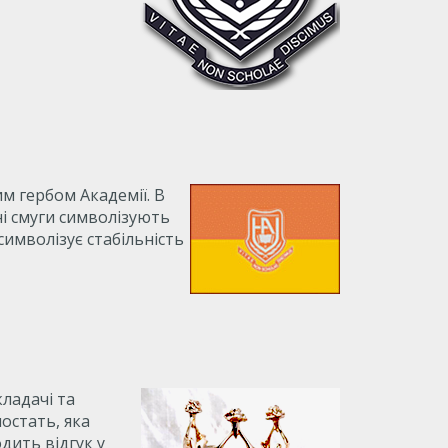
м гербом Академії. В
ні смуги символізують
символізує стабільність
ладачі та
постать, яка
дить відгук у