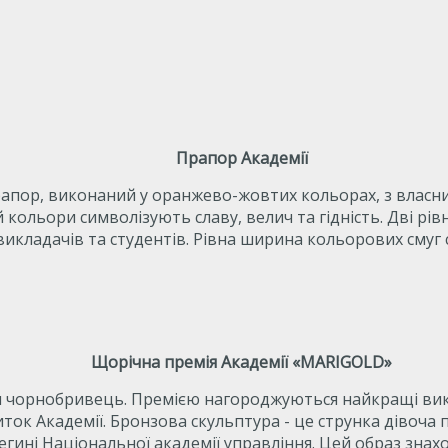
Прапор Академії
рапор, виконаний у оранжево-жовтих кольорах, з власни
кольори символізують славу, велич та гідність. Дві рів
викладачів та студентів. Рівна ширина кольорових смуг 
Щорічна премія Академії «MARIGOLD»
тки чорнобривець. Премією нагороджуються найкращі вик
ток Академії. Бронзова скульптура - це струнка дівоча 
егині Національної академії управління. Цей образ знахо