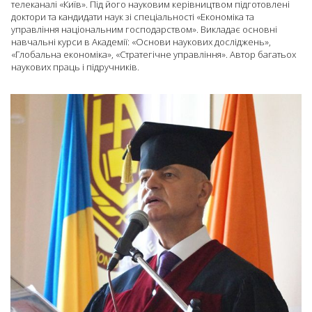
телеканалі «Київ». Під його науковим керівництвом підготовлені
доктори та кандидати наук зі спеціальності «Економіка та
управління національним господарством». Викладає основні
навчальні курси в Академії: «Основи наукових досліджень»,
«Глобальна економіка», «Стратегічне управління». Автор багатьох
наукових праць і підручників.