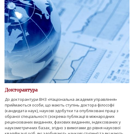
Докторантура
До докторантури ВНЗ «Національна академія управління»
приймаються особи, що мають ступінь доктора філософії
(кандидата наук), наукові здобутки та опубліковані праці з
обраної спеціальності (зокрема публікації в міжнародних
рецензованих виданнях, фахових виданнях, індексованих у
наукометричних базах, згідно з вимогами до рівня наукової
кваліфікації осіб, які здобувають наукові ступені) та які мають