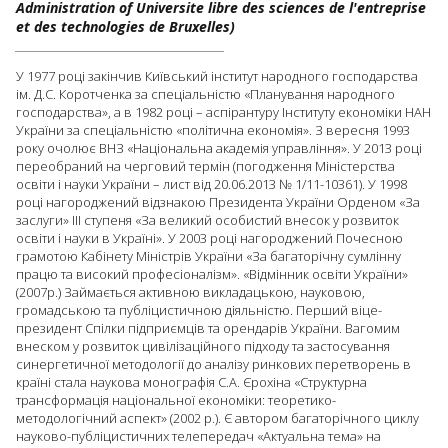
Administration of Universite libre des sciences de l'entreprise
et des technologies de Bruxelles)
У 1977 році закінчив Київський інститут народного господарства
ім. Д.С. Коротченка за спеціальністю «Планування народного
господарства», а в 1982 році – аспірантуру Інституту економіки НАН
України за спеціальністю «політична економія». З вересня 1993
року очолює ВНЗ «Національна академія управління». У 2013 році
переобраний на черговий термін (погодження Міністерства
освіти і науки України – лист від 20.06.2013 № 1/11-10361). У 1998
році нагороджений відзнакою Президента України Орденом «За
заслуги» ІІІ ступеня «За великий особистий внесок у розвиток
освіти і науки в Україні». У 2003 році нагороджений Почесною
грамотою Кабінету Міністрів України «За багаторічну сумлінну
працю та високий професіоналізм». «Відмінник освіти України»
(2007р.) Займається активною викладацькою, науковою,
громадською та публіцистичною діяльністю. Перший віце-
президент Спілки підприємців та орендарів України. Вагомим
внеском у розвиток цивілізаційного підходу та застосування
синергетичної методології до аналізу ринкових перетворень в
країні стала наукова монографія С.А. Єрохіна «Структурна
трансформація національної економіки: теоретико-
методологічний аспект» (2002 р.). Є автором багаторічного циклу
науково-публіцистичних телепередач «Актуальна тема» на