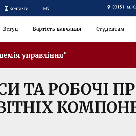
03151, м. К
Контакти
EN

Вступ
Вартість навчання
Студентам
демія управління"
СИ ТА РОБОЧІ П
ВІТНІХ КОМПОН