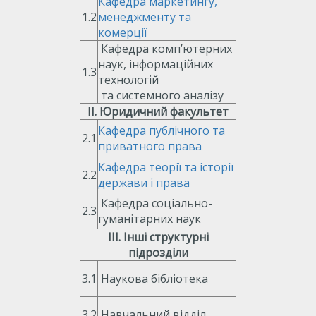
Кафедра маркетингу,
1.2
менеджменту та
комерції
Кафедра комп’ютерних
наук, інформаційних
1.3
технологій
та системного аналізу
ІІ. Юридичний факультет
Кафедра публічного та
2.1
приватного права
Кафедра теорії та історії
2.2
держави і права
Кафедра соціально-
2.3
гуманітарних наук
ІІІ. Інші структурні
підрозділи
3.1
Наукова бібліотека
3.2
Навчальний відділ