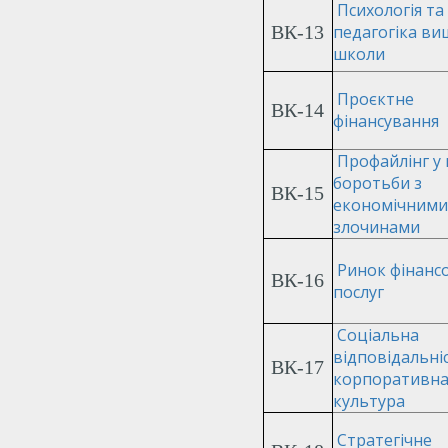
Психологія та
ВК-13
педагогіка ви
школи
Проєктне
ВК-14
фінансування
Профайлінг у 
боротьби з
ВК-15
економічними
злочинами
Ринок фінанс
ВК-16
послуг
Соціальна
відповідальні
ВК-17
корпоративн
культура
Стратегічне