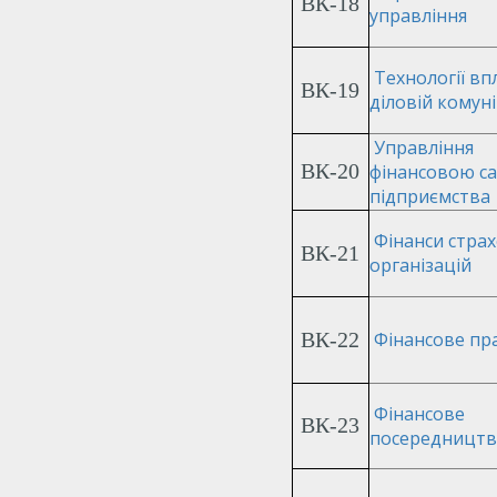
ВК-18
управління
Технології вп
ВК-19
діловій комуні
Управління
ВК-20
фінансовою с
підприємства
Фінанси стра
ВК-21
організацій
ВК-22
Фінансове пр
Фінансове
ВК-23
посередницт