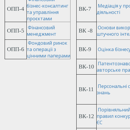
бізнес-консалтинг
Медіація у пр
ОПП-4
ВК-7
та управління
діяльності
проєктами
Фінансовий
Основи викор
ОПП-5
ВК -8
менеджмент
штучного інте
Фондовий ринок
ОПП-6
ВК-9
та операції з
Оцінка бізнес
цінними паперами
Патентознавс
ВК-10
авторське пр
Персональні 
ВК-11
знань
Порівняльний
ВК-12
правил конкур
ЄС