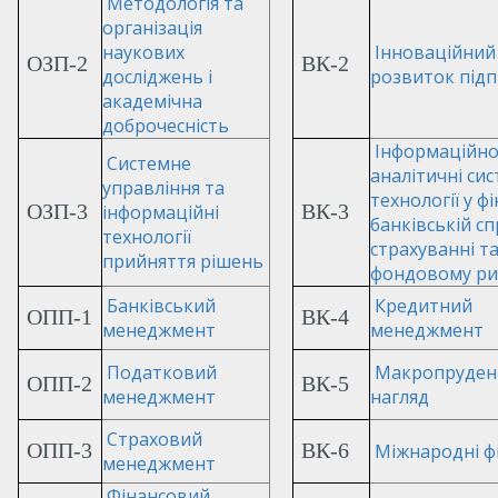
Методологія та
організація
наукових
Інноваційний
ОЗП-2
ВК-2
досліджень і
розвиток під
академічна
доброчесність
Інформаційно
Системне
аналітичні сис
управління та
технології у фі
ОЗП-3
ВК-3
інформаційні
банківській сп
технології
страхуванні т
прийняття рішень
фондовому ри
Банківський
Кредитний
ОПП-1
ВК-4
менеджмент
менеджмент
Податковий
Макропруден
ОПП-2
ВК-5
менеджмент
нагляд
Страховий
ОПП-3
ВК-6
Міжнародні ф
менеджмент
Фінансовий